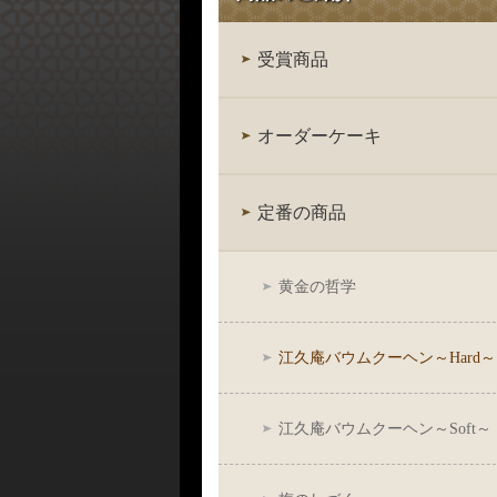
受賞商品
オーダーケーキ
定番の商品
黄金の哲学
江久庵バウムクーヘン～Hard～
江久庵バウムクーヘン～Soft～