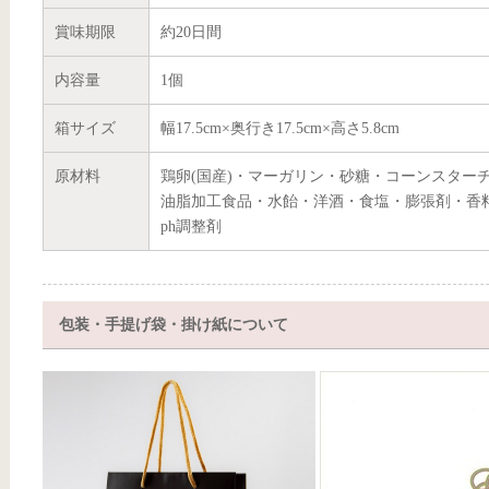
賞味期限
約20日間
内容量
1個
箱サイズ
幅17.5cm×奥行き17.5cm×高さ5.8cm
原材料
鶏卵(国産)・マーガリン・砂糖・コーンスター
油脂加工食品・水飴・洋酒・食塩・膨張剤・香料
ph調整剤
包装・手提げ袋・掛け紙について