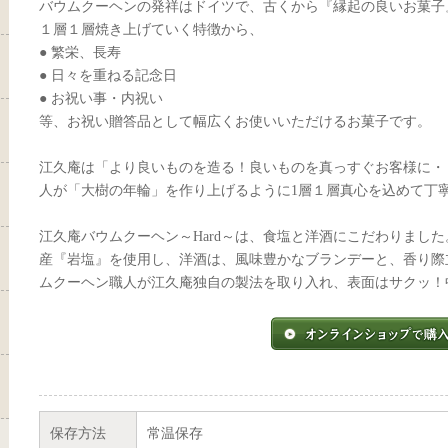
バウムクーヘンの発祥はドイツで、古くから『縁起の良いお菓子
１層１層焼き上げていく特徴から、
● 繁栄、長寿
● 日々を重ねる記念日
● お祝い事・内祝い
等、お祝い贈答品として幅広くお使いいただけるお菓子です。
江久庵は「より良いものを造る！良いものを真っすぐお客様に・
人が「大樹の年輪」を作り上げるように1層１層真心を込めて丁
江久庵バウムクーヘン～Hard～は、食塩と洋酒にこだわりまし
産『岩塩』を使用し、洋酒は、風味豊かなブランデーと、香り際
ムクーヘン職人が江久庵独自の製法を取り入れ、表面はサクッ！
保存方法
常温保存