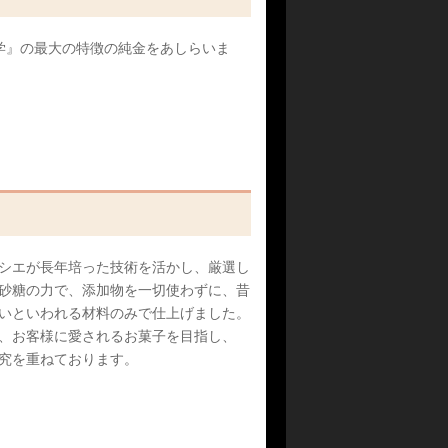
学』の最大の特徴の純金をあしらいま
シエが長年培った技術を活かし、厳選し
砂糖の力で、添加物を一切使わずに、昔
いといわれる材料のみで仕上げました。
、お客様に愛されるお菓子を目指し、
究を重ねております。