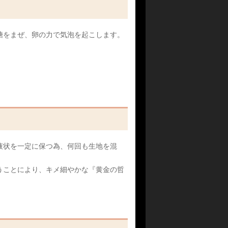
糖をまぜ、卵の力で気泡を起こします。
液状を一定に保つ為、何回も生地を混
うことにより、キメ細やかな『黄金の哲
。