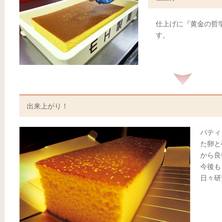
仕上げに『黄金の哲
す。
出来上がり！
パティ
た卵と
から良
今後も
日々研