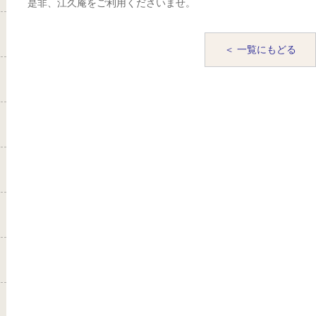
是非、江久庵をご利用くださいませ。
＜ 一覧にもどる